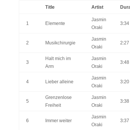
Title
Artist
Dura
Jasmin
1
Elemente
3:34
Oraki
Jasmin
2
Musikchirurgie
2:27
Oraki
Halt mich im
Jasmin
3
3:48
Arm
Oraki
Jasmin
4
Lieber alleine
3:20
Oraki
Grenzenlose
Jasmin
5
3:38
Freiheit
Oraki
Jasmin
6
Immer weiter
3:37
Oraki